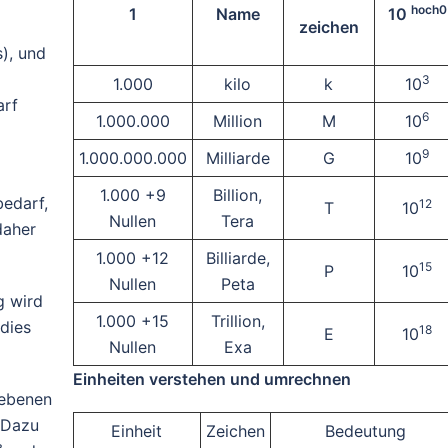
hoch0
1
Name
10
zeichen
), und
3
1.000
kilo
k
10
arf
6
1.000.000
Million
M
10
9
1.000.000.000
Milliarde
G
10
1.000 +9
Billion,
edarf,
12
T
10
Nullen
Tera
daher
1.000 +12
Billiarde,
15
P
10
Nullen
Peta
g wird
1.000 +15
Trillion,
dies
18
E
10
Nullen
Exa
Einheiten verstehen und umrechnen
gebenen
 Dazu
Einheit
Zeichen
Bedeutung