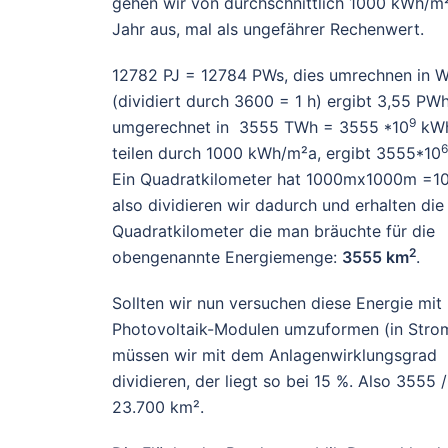
gehen wir von durchschnittlich 1000 kWh/m
Jahr aus, mal als ungefährer Rechenwert.
12782 PJ = 12784 PWs, dies umrechnen in 
(dividiert durch 3600 = 1 h) ergibt 3,55 PWh
9
umgerechnet in 3555 TWh = 3555 *10
kWh
6
teilen durch 1000 kWh/m²a, ergibt 3555*10
Ein Quadratkilometer hat 1000mx1000m =1
also dividieren wir dadurch und erhalten die
Quadratkilometer die man bräuchte für die
2
obengenannte Energiemenge:
3555 km
.
Sollten wir nun versuchen diese Energie mit
Photovoltaik-Modulen umzuformen (in Stro
müssen wir mit dem Anlagenwirklungsgrad
dividieren, der liegt so bei 15 %. Also 3555 
23.700 km².