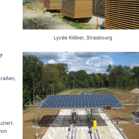
Lycée Kléber, Strasbourg
?
raßen,
uziert.
von