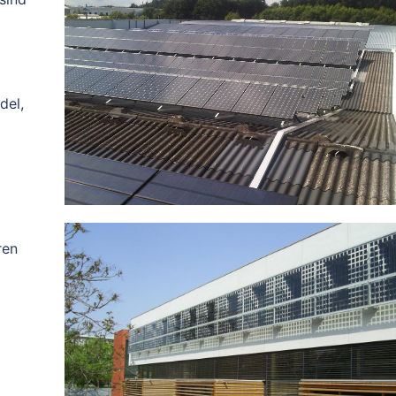
del,
ren