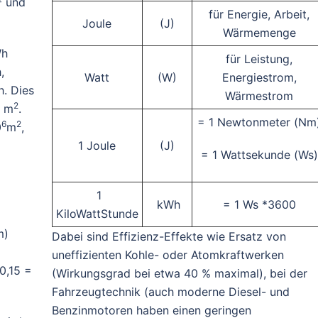
² und
für Energie, Arbeit,
Joule
(J)
Wärmemenge
Wh
für Leistung,
,
Watt
(W)
Energiestrom,
. Dies
Wärmestrom
2
m
.
= 1 Newtonmeter (Nm
6
2
0
m
,
1 Joule
(J)
= 1 Wattsekunde (Ws)
1
kWh
= 1 Ws *3600
KiloWattStunde
m)
Dabei sind Effizienz-Effekte wie Ersatz von
uneffizienten Kohle- oder Atomkraftwerken
/0,15 =
(Wirkungsgrad bei etwa 40 % maximal), bei der
Fahrzeugtechnik (auch moderne Diesel- und
Benzinmotoren haben einen geringen